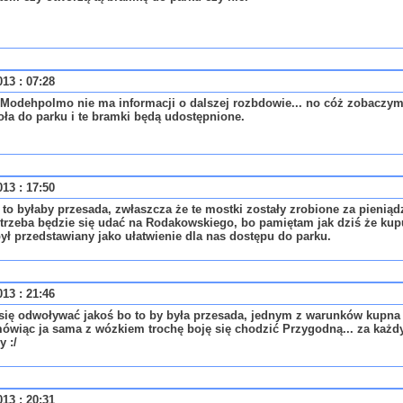
013 : 07:28
 Modehpolmo nie ma informacji o dalszej rozbdowie... no cóż zobaczymy.
oła do parku i te bramki będą udostępnione.
013 : 17:50
 to byłaby przesada, zwłaszcza że te mostki zostały zrobione za pieniądz
 trzeba będzie się udać na Rodakowskiego, bo pamiętam jak dziś że kup
ł przedstawiany jako ułatwienie dla nas dostępu do parku.
013 : 21:46
ię odwoływać jakoś bo to by była przesada, jednym z warunków kupna mi
ówiąc ja sama z wózkiem trochę boję się chodzić Przygodną... za każdy
y :/
013 : 20:31