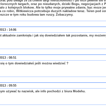
iorac pod uwage ze za chwile targi nieruchomosci i po nich pewnie sie
zlorocznych targach, oraz po nieudanych, dzieki Bogu, negocjacjach 
lo z kolejnych blokow. Ale to tylko moje prywatne zdanie, byc moze jest 
 co robic, Witkiewicza potrzebuje duzych nakladow teraz. Teren pod ost
jeszcze w tym roku budowa tam ruszy. Zobaczymy.
013 : 14:06
t aktualnie zamknięta i jak się dowiedziałem tak pozostanie, my możem
013 : 08:51
się o tym dowiedziałeś jeśli można wiedzieć ?
013 : 09:55
bym używać tu nazwisk, ale info pochodzi z biura Modehu.