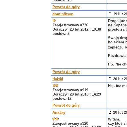
postów: 15
Powrót do góry
dominikson
19 lut 2
Droga już 
Zarejestrowany #736
na Kopańsk
Dołączył: 23 lut 2012 : 10:38
prosto za 
postów: 2
Swoją drog
boiskiem b
zapleczu 
Pozdrawia
PS. Nie ch
Powrót do góry
Halski
20 lut 2
Hej, też m
Zarejestrowany #919
Dołączył: 20 lut 2013 : 14:29
postów: 12
Powrót do góry
AnaJay
20 lut 2
Witam,
Zarejestrowany #920
czy ktoś s