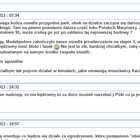
013 : 07:34
sięga końca osiedla przygodna park, obok na działce zaczyna się dalsz
iego. Tam na pewno powstanie dalsza część łuku Polskich Marynarzy. Z
blokiem 91, może zrobią go już po oddaniu tej najnowszej budowy ?
ą, Modehpolmo zakończyło nasze osiedle przedwcześnie na etapie 3, wię
ędziemy mieć błoto i lasek
Nie jest to złe, bardziej chciałbym, żeby
budowlanym na samym środku zespołu osiedli.
m sąsiadów.
ciałbym tak prężnie działać w tematach, jakie omawiają mieszkańcy Kaz
013 : 14:31
am nadzieję, że nie będziemy tu za dużo musieli narzekać:) Póki co ja 
013 : 14:57
ię orientuje co będzie się działo za ogrodzeniem, które postawiono "o