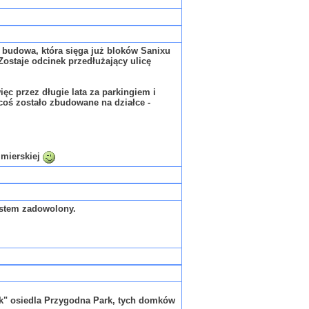
a budowa, która sięga już bloków Sanixu
ostaje odcinek przedłużający ulicę
c przez długie lata za parkingiem i
 coś zostało zbudowane na działce -
imierskiej
jestem zadowolony.
bok" osiedla Przygodna Park, tych domków