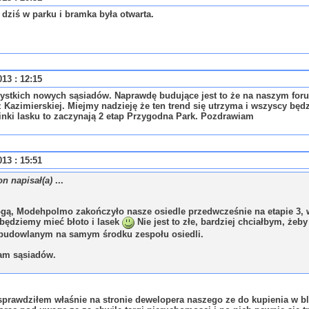
 dziś w parku i bramka była otwarta.
013 : 12:15
stkich nowych sąsiadów. Naprawdę budujące jest to że na naszym forum
 Kazimierskiej. Miejmy nadzieję że ten trend się utrzyma i wszyscy bę
nki lasku to zaczynają 2 etap Przygodna Park. Pozdrawiam
013 : 15:51
n napisał(a)
...
gą, Modehpolmo zakończyło nasze osiedle przedwcześnie na etapie 3, wi
będziemy mieć błoto i lasek
Nie jest to złe, bardziej chciałbym, żeb
budowlanym na samym środku zespołu osiedli.
am sąsiadów.
sprawdziłem właśnie na stronie dewelopera naszego ze do kupienia w bl