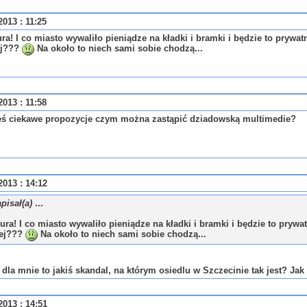
013 : 11:25
ra! I co miasto wywaliło pieniądze na kładki i bramki i będzie to prywa
ej???
Na około to niech sami sobie chodzą...
013 : 11:58
ieś ciekawe propozycje czym można zastąpić dziadowską multimedie?
013 : 14:12
pisał(a)
...
ura! I co miasto wywaliło pieniądze na kładki i bramki i będzie to pryw
ej???
Na około to niech sami sobie chodzą...
 dla mnie to jakiś skandal, na którym osiedlu w Szczecinie tak jest? Jak
013 : 14:51