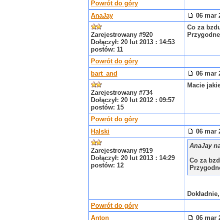
Powrót do góry
AnaJay
06 mar 2
Co za bzdu
Zarejestrowany #920
Przygodn
Dołączył: 20 lut 2013 : 14:53
postów: 11
Powrót do góry
bart_and
06 mar 2
Macie jak
Zarejestrowany #734
Dołączył: 20 lut 2012 : 09:57
postów: 15
Powrót do góry
Halski
06 mar 2
AnaJay na
Zarejestrowany #919
Dołączył: 20 lut 2013 : 14:29
Co za bzd
postów: 12
Przygodn
Dokładnie,
Powrót do góry
Anton
06 mar 2