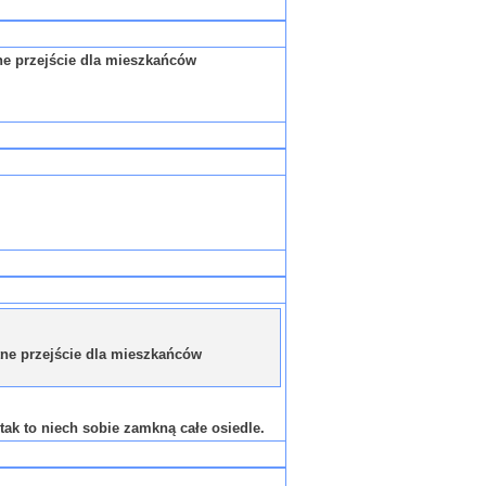
tne przejście dla mieszkańców
atne przejście dla mieszkańców
 tak to niech sobie zamkną całe osiedle.