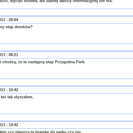
zili, wycięli drzewa, ale żadnej tablicy informacyjnej nie ma.
013 : 20:04
jny etap domków?
013 : 08:21
ki chodzą, że to następny etap Przygodna Park.
013 : 10:42
 też tak słyszałem.
013 : 14:42
tem czy otworzą tą bramkę do parku czy nie.