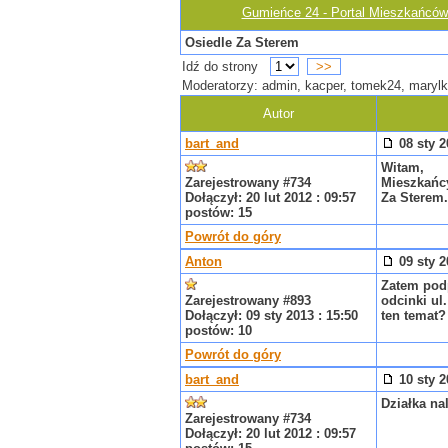
Gumieńce 24 - Portal Mieszkańcó
Osiedle Za Sterem
Idź do strony
>>
Moderatorzy: admin, kacper, tomek24, marylk
Autor
bart_and
08 sty 2
Witam,
Zarejestrowany #734
Mieszkańcy
Dołączył: 20 lut 2012 : 09:57
Za Sterem.
postów: 15
Powrót do góry
Anton
09 sty 2
Zatem podp
Zarejestrowany #893
odcinki ul
Dołączył: 09 sty 2013 : 15:50
ten temat?
postów: 10
Powrót do góry
bart_and
10 sty 2
Działka na
Zarejestrowany #734
Dołączył: 20 lut 2012 : 09:57