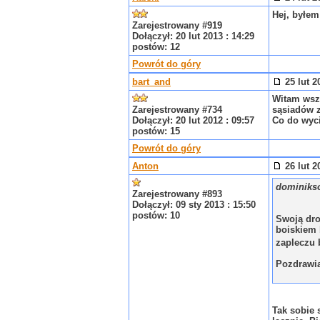
Hej, byłem
Zarejestrowany #919
Dołączył: 20 lut 2013 : 14:29
postów: 12
Powrót do góry
bart_and
25 lut 2
Witam wszy
Zarejestrowany #734
sąsiadów z
Dołączył: 20 lut 2012 : 09:57
Co do wyci
postów: 15
Powrót do góry
Anton
26 lut 2
dominikso
Zarejestrowany #893
Dołączył: 09 sty 2013 : 15:50
postów: 10
Swoją dro
boiskiem 
zapleczu 
Pozdrawi
Tak sobie 