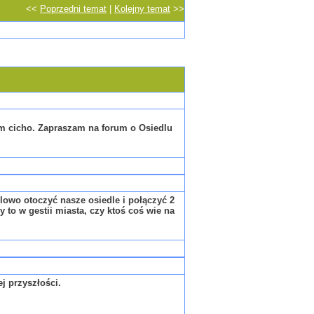
<<
Poprzedni temat
|
Kolejny temat
>>
em cicho. Zapraszam na forum o Osiedlu
owo otoczyć nasze osiedle i połączyć 2
 to w gestii miasta, czy ktoś coś wie na
ej przyszłości.