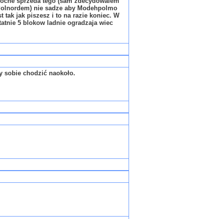
 troche sprzeda tego (sam zdecydowalem
z Polnordem) nie sadze aby Modehpolmo
tak jak piszesz i to na razie koniec. W
atnie 5 blokow ladnie ogradzaja wiec
y sobie chodzić naokoło.