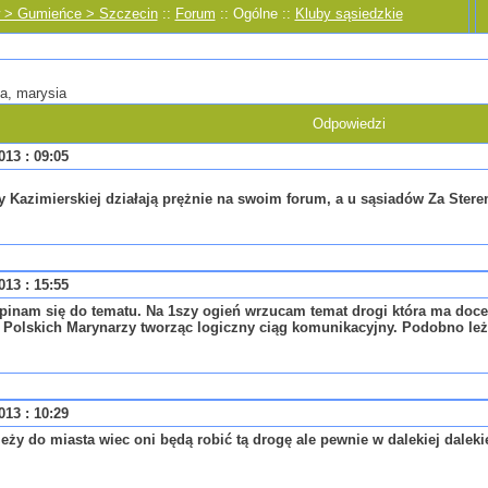
w > Gumieńce > Szczecin
::
Forum
:: Ogólne ::
Kluby sąsiedzkie
a, marysia
Odpowiedzi
013 : 09:05
 Kazimierskiej działają prężnie na swoim forum, a u sąsiadów Za Ster
013 : 15:55
inam się do tematu. Na 1szy ogień wrzucam temat drogi która ma docel
. Polskich Marynarzy tworząc logiczny ciąg komunikacyjny. Podobno leży
013 : 10:29
leży do miasta wiec oni będą robić tą drogę ale pewnie w dalekiej daleki