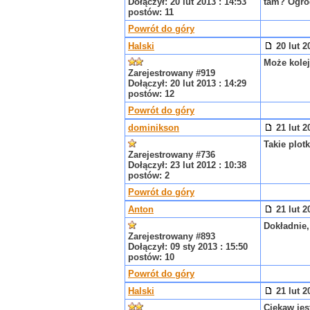
Dołączył: 20 lut 2013 : 14:53
tam? Ogrod
postów: 11
Powrót do góry
Halski
20 lut 2
Może kole
Zarejestrowany #919
Dołączył: 20 lut 2013 : 14:29
postów: 12
Powrót do góry
dominikson
21 lut 2
Takie plot
Zarejestrowany #736
Dołączył: 23 lut 2012 : 10:38
postów: 2
Powrót do góry
Anton
21 lut 2
Dokładnie,
Zarejestrowany #893
Dołączył: 09 sty 2013 : 15:50
postów: 10
Powrót do góry
Halski
21 lut 2
Ciekaw jes