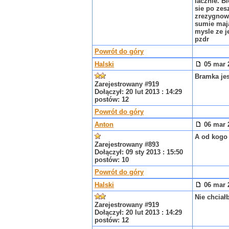
lacznie. B
sie po zes
zrezygnowa
sumie maja
mysle ze 
pzdr
Powrót do góry
Halski
05 mar 2
Bramka jes
Zarejestrowany #919
Dołączył: 20 lut 2013 : 14:29
postów: 12
Powrót do góry
Anton
06 mar 2
A od kogo 
Zarejestrowany #893
Dołączył: 09 sty 2013 : 15:50
postów: 10
Powrót do góry
Halski
06 mar 2
Nie chciał
Zarejestrowany #919
Dołączył: 20 lut 2013 : 14:29
postów: 12