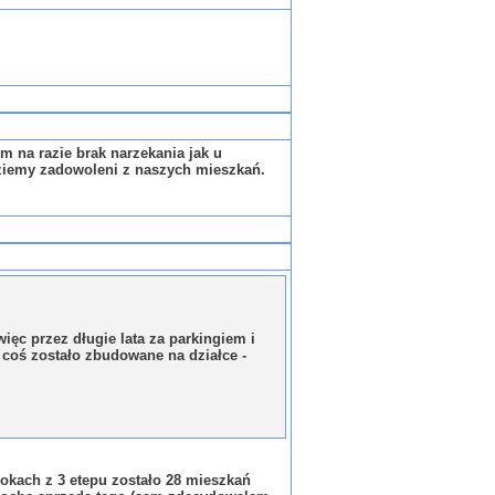
 na razie brak narzekania jak u
dziemy zadowoleni z naszych mieszkań.
ęc przez długie lata za parkingiem i
y coś zostało zbudowane na działce -
okach z 3 etepu zostało 28 mieszkań