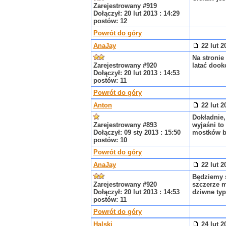
Zarejestrowany #919
Dołączył: 20 lut 2013 : 14:29
postów: 12
Powrót do góry
AnaJay
22 lut 2
Na stronie
Zarejestrowany #920
latać dook
Dołączył: 20 lut 2013 : 14:53
postów: 11
Powrót do góry
Anton
22 lut 2
Dokładnie,
Zarejestrowany #893
wyjaśni to
Dołączył: 09 sty 2013 : 15:50
mostków by
postów: 10
Powrót do góry
AnaJay
22 lut 2
Będziemy s
Zarejestrowany #920
szczerze m
Dołączył: 20 lut 2013 : 14:53
dziwne typ
postów: 11
Powrót do góry
Halski
24 lut 2