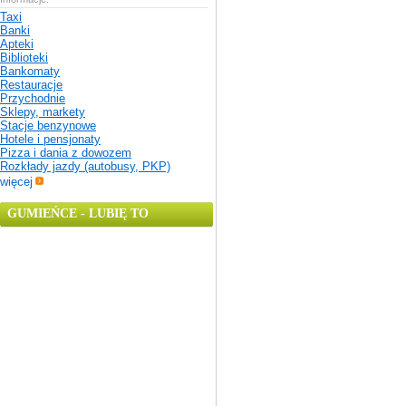
Taxi
Banki
Apteki
Biblioteki
Bankomaty
Restauracje
Przychodnie
Sklepy, markety
Stacje benzynowe
Hotele i pensjonaty
Pizza i dania z dowozem
Rozkłady jazdy (autobusy, PKP)
więcej
GUMIEŃCE - LUBIĘ TO