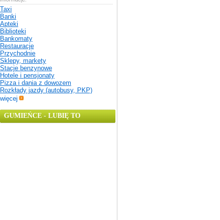
Taxi
Banki
Apteki
Biblioteki
Bankomaty
Restauracje
Przychodnie
Sklepy, markety
Stacje benzynowe
Hotele i pensjonaty
Pizza i dania z dowozem
Rozkłady jazdy (autobusy, PKP)
więcej
GUMIEŃCE - LUBIĘ TO