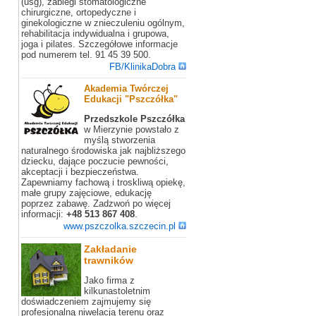
(usg), zabiegi stomatologiczne
chirurgiczne, ortopedyczne i
ginekologiczne w znieczuleniu ogólnym,
rehabilitacja indywidualna i grupowa,
joga i pilates. Szczegółowe informacje
pod numerem tel. 91 45 39 500.
FB/KlinikaDobra
Akademia Twórczej
Edukacji "Pszczółka"
Przedszkole Pszczółka
w Mierzynie powstało z
myślą stworzenia
naturalnego środowiska jak najbliższego
dziecku, dające poczucie pewności,
akceptacji i bezpieczeństwa.
Zapewniamy fachową i troskliwą opiekę,
małe grupy zajęciowe, edukację
poprzez zabawę. Zadzwoń po więcej
informacji:
+48 513 867 408
.
www.pszczolka.szczecin.pl
Zakładanie
trawników
Jako firma z
kilkunastoletnim
doświadczeniem zajmujemy się
profesjonalną niwelacją terenu oraz