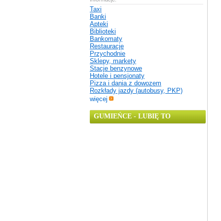
Taxi
Banki
Apteki
Biblioteki
Bankomaty
Restauracje
Przychodnie
Sklepy, markety
Stacje benzynowe
Hotele i pensjonaty
Pizza i dania z dowozem
Rozkłady jazdy (autobusy, PKP)
więcej
GUMIEŃCE - LUBIĘ TO