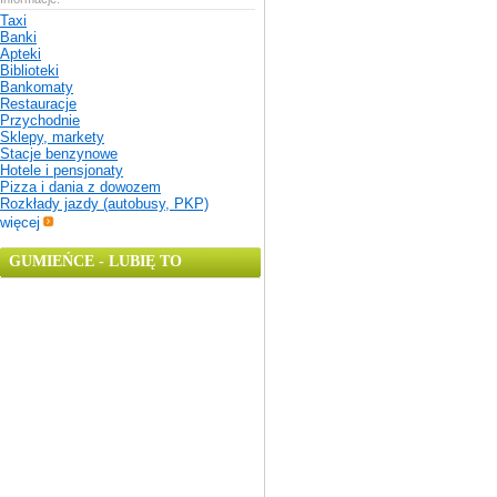
Taxi
Banki
Apteki
Biblioteki
Bankomaty
Restauracje
Przychodnie
Sklepy, markety
Stacje benzynowe
Hotele i pensjonaty
Pizza i dania z dowozem
Rozkłady jazdy (autobusy, PKP)
więcej
GUMIEŃCE - LUBIĘ TO