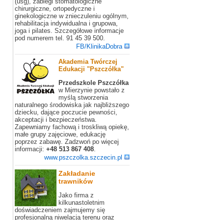
(usg), zabiegi stomatologiczne
chirurgiczne, ortopedyczne i
ginekologiczne w znieczuleniu ogólnym,
rehabilitacja indywidualna i grupowa,
joga i pilates. Szczegółowe informacje
pod numerem tel. 91 45 39 500.
FB/KlinikaDobra
Akademia Twórczej
Edukacji "Pszczółka"
Przedszkole Pszczółka
w Mierzynie powstało z
myślą stworzenia
naturalnego środowiska jak najbliższego
dziecku, dające poczucie pewności,
akceptacji i bezpieczeństwa.
Zapewniamy fachową i troskliwą opiekę,
małe grupy zajęciowe, edukację
poprzez zabawę. Zadzwoń po więcej
informacji:
+48 513 867 408
.
www.pszczolka.szczecin.pl
Zakładanie
trawników
Jako firma z
kilkunastoletnim
doświadczeniem zajmujemy się
profesjonalną niwelacją terenu oraz