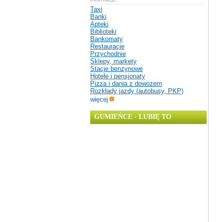
Taxi
Banki
Apteki
Biblioteki
Bankomaty
Restauracje
Przychodnie
Sklepy, markety
Stacje benzynowe
Hotele i pensjonaty
Pizza i dania z dowozem
Rozkłady jazdy (autobusy, PKP)
więcej
GUMIEŃCE - LUBIĘ TO