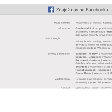
Mapa serwisu:
Wiadomości
|
Pogoda
|
Kalend
Informacje:
Gumience24.pl
- to portal sąs
znajdziemy najważniejsze
info
planowane remonty i inwestycj
stomatologia,
salony, hotele, noclegi, warszt
dotyczące kupna lub sprzedaży 
zaspokoi każdego Właściciela F
Serwisy partnerskie:
Szczecin - Mierzyn
|
Wiadomoś
Szczecin - Bezrzecze
|
Wiadom
Konstancin-Jeziorna
|
Wiadom
Gdańsk - Osowa
|
Wiadomości
Swarzędz
|
Wiadomości
|
Mapa
Powiat Brodnicki - Brodnica
|
Gmina Dobra
|
Wiadomości
|
M
Zastrzeżenia:
Redakcja oraz właściciel serwi
naruszające prawo lub prawem c
Kontakt:
Masz pytanie, uwagi, spostrzeż