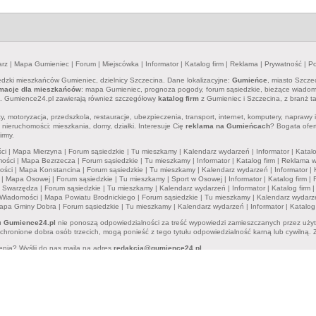
arz
|
Mapa Gumieniec
|
Forum
|
Miejscówka
|
Informator
|
Katalog firm
|
Reklama
|
Prywatność
|
Po
iedzki mieszkańców Gumieniec, dzielnicy Szczecina. Dane lokalizacyjne:
Gumieńce
, miasto Szcze
rmacje dla mieszkańców
: mapa Gumieniec, prognoza pogody, forum sąsiedzkie, bieżące wiadomośc
e. Gumience24.pl zawierają również szczegółowy
katalog firm
z Gumieniec i Szczecina, z branż ta
aty, motoryzacja, przedszkola, restauracje, ubezpieczenia, transport, internet, komputery, napraw
nieruchomości: mieszkania, domy, działki. Interesuje Cię
reklama na Gumieńcach
? Bogata ofer
irmy.
ci
|
Mapa Mierzyna
|
Forum sąsiedzkie
|
Tu mieszkamy
|
Kalendarz wydarzeń
|
Informator
|
Katalo
ości
|
Mapa Bezrzecza
|
Forum sąsiedzkie
|
Tu mieszkamy
|
Informator
|
Katalog firm
|
Reklama w
ości
|
Mapa Konstancina
|
Forum sąsiedzkie
|
Tu mieszkamy
|
Kalendarz wydarzeń
|
Informator
|
|
Mapa Osowej
|
Forum sąsiedzkie
|
Tu mieszkamy
|
Sport w Osowej
|
Informator
|
Katalog firm
|
 Swarzędza
|
Forum sąsiedzkie
|
Tu mieszkamy
|
Kalendarz wydarzeń
|
Informator
|
Katalog firm
Wiadomości
|
Mapa Powiatu Brodnickiego
|
Forum sąsiedzkie
|
Tu mieszkamy
|
Kalendarz wydarz
apa Gminy Dobra
|
Forum sąsiedzkie
|
Tu mieszkamy
|
Kalendarz wydarzeń
|
Informator
|
Katalog 
su
Gumience24.pl
nie ponoszą odpowiedzialności za treść wypowiedzi zamieszczanych przez uży
hronione dobra osób trzecich, mogą ponieść z tego tytułu odpowiedzialność karną lub cywilną. 
enia? Wyślij do nas maila na adres
redakcja@gumience24.pl