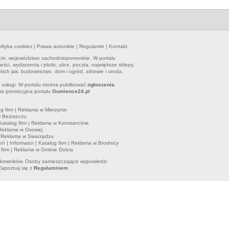
lityka cookies
|
Prawa autorskie
|
Regulamin
|
Kontakt
cin, województwo zachodniopomorskie. W portalu
i, wydarzenia i plotki, ulice, poczta, największe sklepy,
kich jak: budownictwo, dom i ogród, zdrowie i uroda,
y i usługi. W portalu można publikować
ogłoszenia
ta promocyjna portalu
Gumience24.pl
g firm
|
Reklama w Mierzynie
 Bezrzeczu
Katalog firm
|
Reklama w Konstancinie
Reklama w Osowej
|
Reklama w Swarzędzu
eń
|
Informator
|
Katalog firm
|
Reklama w Brodnicy
firm
|
Reklama w Gminie Dobra
tkowników. Osoby zamieszczające wypowiedzi
Zapoznaj się z
Regulaminem
.