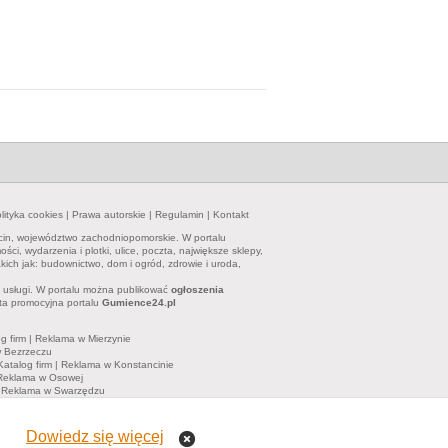
lityka cookies
|
Prawa autorskie
|
Regulamin
|
Kontakt
cin, województwo zachodniopomorskie. W portalu
i, wydarzenia i plotki, ulice, poczta, największe sklepy,
kich jak: budownictwo, dom i ogród, zdrowie i uroda,
y i usługi. W portalu można publikować
ogłoszenia
ta promocyjna portalu
Gumience24.pl
g firm
|
Reklama w Mierzynie
 Bezrzeczu
Katalog firm
|
Reklama w Konstancinie
Reklama w Osowej
|
Reklama w Swarzędzu
eń
|
Informator
|
Katalog firm
|
Reklama w Brodnicy
firm
|
Reklama w Gminie Dobra
Dowiedz się więcej
tkowników. Osoby zamieszczające wypowiedzi