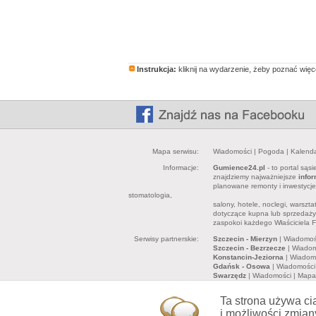
Instrukcja:
kliknij na wydarzenie, żeby poznać więce
Mapa serwisu:
Wiadomości
|
Pogoda
|
Kalend
Informacje:
Gumience24.pl
- to portal sąs
znajdziemy najważniejsze
info
planowane remonty i inwestycj
stomatologia,
salony, hotele, noclegi, warszt
dotyczące kupna lub sprzedaży 
zaspokoi każdego Właściciela F
Serwisy partnerskie:
Szczecin - Mierzyn
|
Wiadomoś
Szczecin - Bezrzecze
|
Wiadom
Konstancin-Jeziorna
|
Wiadom
Gdańsk - Osowa
|
Wiadomości
Swarzędz
|
Wiadomości
|
Mapa
Powiat Brodnicki - Brodnica
|
Gmina Dobra
|
Wiadomości
|
M
Ta strona używa ci
Zastrzeżenia:
Redakcja oraz właściciel serwi
i możliwości zmian