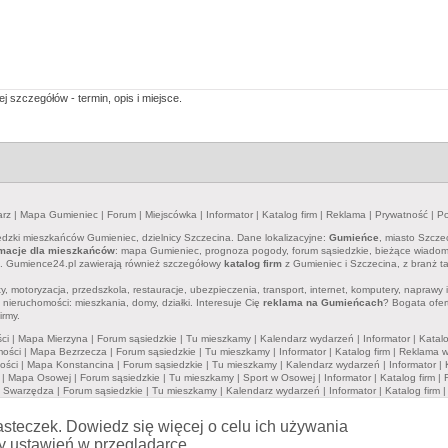
j szczegółów - termin, opis i miejsce.
arz
|
Mapa Gumieniec
|
Forum
|
Miejscówka
|
Informator
|
Katalog firm
|
Reklama
|
Prywatność
|
Po
iedzki mieszkańców Gumieniec, dzielnicy Szczecina. Dane lokalizacyjne:
Gumieńce
, miasto Szcze
rmacje dla mieszkańców
: mapa Gumieniec, prognoza pogody, forum sąsiedzkie, bieżące wiadomośc
e. Gumience24.pl zawierają również szczegółowy
katalog firm
z Gumieniec i Szczecina, z branż ta
aty, motoryzacja, przedszkola, restauracje, ubezpieczenia, transport, internet, komputery, napraw
nieruchomości: mieszkania, domy, działki. Interesuje Cię
reklama na Gumieńcach
? Bogata ofer
irmy.
ci
|
Mapa Mierzyna
|
Forum sąsiedzkie
|
Tu mieszkamy
|
Kalendarz wydarzeń
|
Informator
|
Katalo
ości
|
Mapa Bezrzecza
|
Forum sąsiedzkie
|
Tu mieszkamy
|
Informator
|
Katalog firm
|
Reklama w
ości
|
Mapa Konstancina
|
Forum sąsiedzkie
|
Tu mieszkamy
|
Kalendarz wydarzeń
|
Informator
|
|
Mapa Osowej
|
Forum sąsiedzkie
|
Tu mieszkamy
|
Sport w Osowej
|
Informator
|
Katalog firm
|
 Swarzędza
|
Forum sąsiedzkie
|
Tu mieszkamy
|
Kalendarz wydarzeń
|
Informator
|
Katalog firm
Wiadomości
|
Mapa Powiatu Brodnickiego
|
Forum sąsiedzkie
|
Tu mieszkamy
|
Kalendarz wydarz
apa Gminy Dobra
|
Forum sąsiedzkie
|
Tu mieszkamy
|
Kalendarz wydarzeń
|
Informator
|
Katalog 
asteczek. Dowiedz się więcej o celu ich używania
su
Gumience24.pl
nie ponoszą odpowiedzialności za treść wypowiedzi zamieszczanych przez uży
y ustawień w przeglądarce.