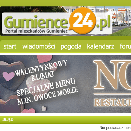
BŁĄD
Nie posiadasz upra