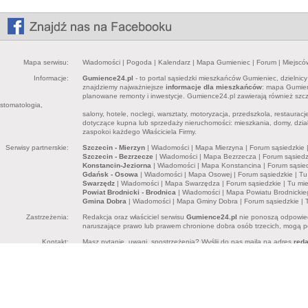
Mapa serwisu:
Wiadomości
|
Pogoda
|
Kalendarz
|
Mapa Gumieniec
|
Forum
|
Miejscó
Informacje:
Gumience24.pl
- to portal sąsiedzki mieszkańców Gumieniec, dzielnic
znajdziemy najważniejsze
informacje dla mieszkańców
: mapa Gumieni
planowane remonty i inwestycje. Gumience24.pl zawierają również sz
stomatologia,
salony, hotele, noclegi, warsztaty, motoryzacja, przedszkola, restaurac
dotyczące kupna lub sprzedaży nieruchomości: mieszkania, domy, dział
zaspokoi każdego Właściciela Firmy.
Serwisy partnerskie:
Szczecin - Mierzyn
|
Wiadomości
|
Mapa Mierzyna
|
Forum sąsiedzkie
Szczecin - Bezrzecze
|
Wiadomości
|
Mapa Bezrzecza
|
Forum sąsiedz
Konstancin-Jeziorna
|
Wiadomości
|
Mapa Konstancina
|
Forum sąsie
Gdańsk - Osowa
|
Wiadomości
|
Mapa Osowej
|
Forum sąsiedzkie
|
Tu
Swarzędz
|
Wiadomości
|
Mapa Swarzędza
|
Forum sąsiedzkie
|
Tu mi
Powiat Brodnicki - Brodnica
|
Wiadomości
|
Mapa Powiatu Brodnickie
Gmina Dobra
|
Wiadomości
|
Mapa Gminy Dobra
|
Forum sąsiedzkie
|
Zastrzeżenia:
Redakcja oraz właściciel serwisu
Gumience24.pl
nie ponoszą odpowied
naruszające prawo lub prawem chronione dobra osób trzecich, mogą pon
Kontakt:
Masz pytanie, uwagi, spostrzeżenia? Wyślij do nas maila na adres
red