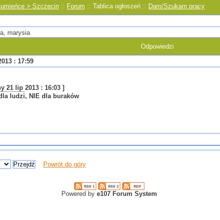
Gumieńce > Szczecin
::
Forum
:: Tablica ogłoszeń ::
Dam/Szukam pracy
a, marysia
Odpowiedzi
013 : 17:59
 21 lip 2013 : 16:03 ]
la ludzi, NIE dla buraków
Powrót do góry
Powered by
e107 Forum System