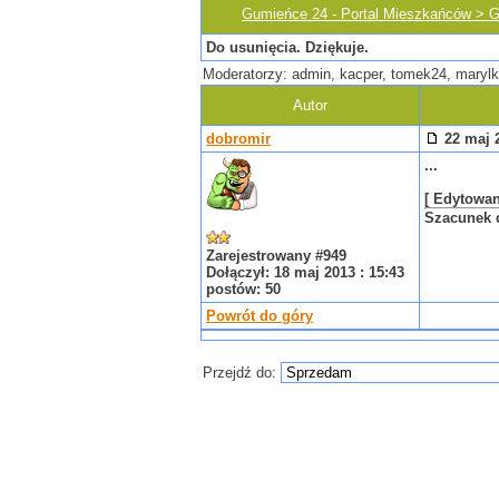
Gumieńce 24 - Portal Mieszkańców > 
Do usunięcia. Dziękuje.
Moderatorzy: admin, kacper, tomek24, marylk
Autor
dobromir
22 maj 2
...
[ Edytowany
Szacunek d
Zarejestrowany #949
Dołączył: 18 maj 2013 : 15:43
postów: 50
Powrót do góry
Przejdź do: