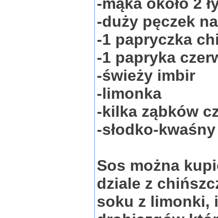
-mąka około 2 ł
-duży pęczek nat
-1 papryczka chi
-1 papryka czer
-świeży imbir
-limonka
-kilka ząbków c
-słodko-kwaśny 
Sos można kupi
dziale z chińszc
soku z limonki, 