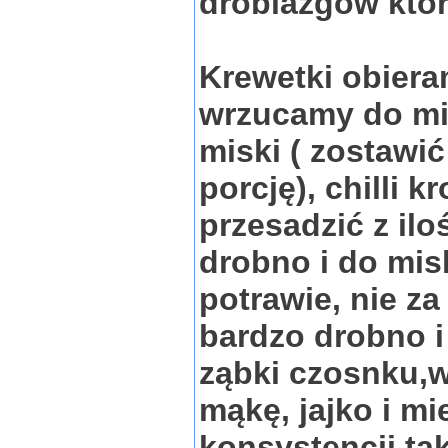
drobiazgów któr
Krewetki obiera
wrzucamy do mis
miski ( zostawić
porcję), chilli k
przesadzić z ilo
drobno i do misk
potrawie, nie za
bardzo drobno i
ząbki czosnku,w
mąkę, jajko i m
konsystencji tak