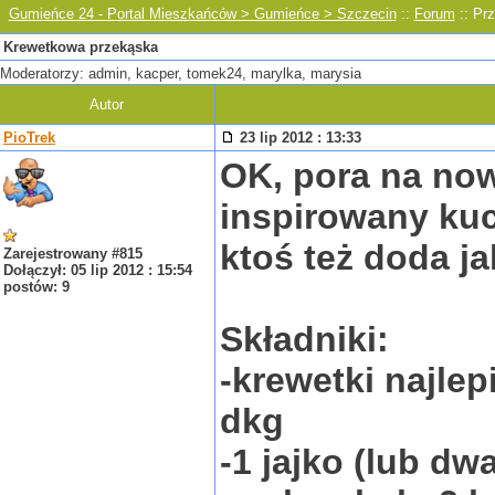
Gumieńce 24 - Portal Mieszkańców > Gumieńce > Szczecin
::
Forum
:: Prz
Krewetkowa przekąska
Moderatorzy: admin, kacper, tomek24, marylka, marysia
Autor
PioTrek
23 lip 2012 : 13:33
OK, pora na no
inspirowany kuc
ktoś też doda ja
Zarejestrowany #815
Dołączył: 05 lip 2012 : 15:54
postów: 9
Składniki:
-krewetki najlep
dkg
-1 jajko (lub dw