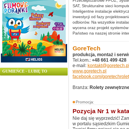
Przeciwpożarowe PPOŻ, System
SAT, Strukturalne sieci komput
Inteligentne instalacje elekt
inwestycji od fazy projektow
odbiorów. Na wszystkie instala
wycena oraz projekt systemów g
Państwo na naszej stronie inte
GoreTech
produkcja, montaż i serwi
Tel.kom.:
+48 661 499 428
e-mail:
kontakt@goretech.p
www.goretech.pl
GUMIEŃCE - LUBIĘ TO
facebook.com/goretechrole
Branża:
Rolety zewnętrzn
Promocja:
Pozycja Nr 1 w kata
Nie daj się wyprzedzić! Z
w portalu sąsiedzkim Gumi