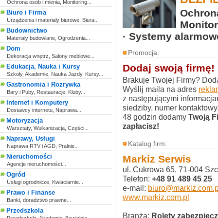
Ochrona osób i mienia, Monitoring...
Ochrona
Biuro i Firma
Urządzenia i materiały biurowe, Biura...
Monitor
Budownictwo
· Systemy alarmow
Materiały budowlane, Ogrodzenia...
Dom
Promocja:
Dekoracja wnętrz, Salony meblowe...
Dodaj swoją firmę!
Edukacja, Nauka i Kursy
Szkoły, Akademie, Nauka Jazdy, Kursy...
Brakuje Twojej Firmy? Doda
Gastronomia i Rozrywka
Wyślij maila na adres
rekl
Bary i Puby, Restauracje, Kluby...
z następującymi informacja
Internet i Komputery
siedziby, numer kontaktowy,
Dostawcy internetu, Naprawa...
48 godzin dodamy
Twoją F
Motoryzacja
zapłacisz!
Warsztaty, Wulkanizacja, Części...
Naprawy, Usługi
Katalog firm:
Naprawa RTV i AGD, Pralnie...
Nieruchomości
Markiz Serwis
Agencje nieruchomości...
ul. Cukrowa 65, 71-004 Sz
Ogród
Telefon:
+48 91 489 45 25
Usługi ogrodnicze, Kwiaciarnie...
e-mail:
biuro@markiz.com.p
Prawo i Finanse
www.markiz.com.pl
Banki, doradztwo prawne...
Przedszkola
Branża:
Rolety zabezpiecz