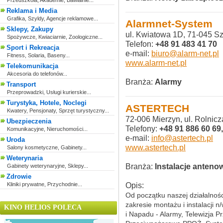
Przedszkola, Akademie, Bawialnie...
Reklama i Media
Grafika, Szyldy, Agencje reklamowe...
Alarmnet-System
Sklepy, Zakupy
ul. Kwiatowa 1D, 71-045 S
Spożywcze, Kwiaciarnie, Zoologiczne...
Telefon:
+48 91 483 41 70
Sport i Rekreacja
e-mail:
biuro@alarm-net.pl
Fitness, Solaria, Baseny...
www.alarm-net.pl
Telekomunikacja
Akcesoria do telefonów...
Branża:
Alarmy
Transport
Przeprowadzki, Usługi kurierskie...
Turystyka, Hotele, Noclegi
ASTERTECH
Kwatery, Pensjonaty, Sprzęt turystyczny...
72-006 Mierzyn, ul. Rolnicz
Ubezpieczenia
Telefony:
+48 91 886 60 69
Komunikacyjne, Nieruchomości...
e-mail:
info@astertech.pl
Uroda
www.astertech.pl
Salony kosmetyczne, Gabinety...
Weterynaria
Branża:
Instalacje anteno
Gabinety weterynaryjne, Sklepy...
Zdrowie
Opis:
Kliniki prywatne, Przychodnie...
Od początku naszej działalno
zakresie montażu i instalacji 
KINO HELIOS POLECA
i Napadu - Alarmy, Telewizja