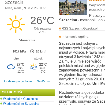
Województ
prawach p
Przeczyt
Szczecina
- metropolii, do
RSS Szczecin.Gazeta.pl:
Informacje ogólne:
Szczecin
jest jednym z
najstarszych i największyc
miast w Polsce. Prawa miej
otrzymał 3 kwietnia 1243 ro
Zajmuje 3. miejsce wśród
polskich miast pod względ
zajmowanej powierzchni i 7
względem liczby ludności -
danych z 31 grudnia 2010 r
Godzina po godzinie
Na 45 dni
Szczecin należy do
Unii Me
Rozbudowana gospodarka 
WIADOMOŚCI
udziałem różnych gałęzi
Wiadomości z Gumieniec
przemysłu, sprawia że
Szcz
Wiadomości ze Szczecina