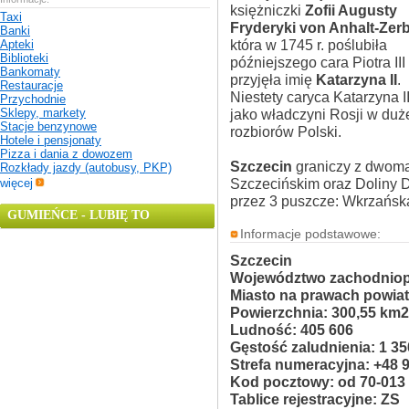
księżniczki
Zofii Augusty
Taxi
Fryderyki von Anhalt-Zer
Banki
która w 1745 r. poślubiła
Apteki
Biblioteki
późniejszego cara Piotra III 
Bankomaty
przyjęła imię
Katarzyna II
.
Restauracje
Niestety caryca Katarzyna II
Przychodnie
jako władczyni Rosji w duże
Sklepy, markety
Stacje benzynowe
rozbiorów Polski.
Hotele i pensjonaty
Pizza i dania z dowozem
Szczecin
graniczy z dwoma
Rozkłady jazdy (autobusy, PKP)
Szczecińskim oraz Doliny D
więcej
przez 3 puszcze: Wkrzańsk
GUMIEŃCE - LUBIĘ TO
Informacje podstawowe:
Szczecin
Województwo zachodnio
Miasto na prawach powia
Powierzchnia: 300,55 km2
Ludność: 405 606
Gęstość zaludnienia: 1 35
Strefa numeracyjna: +48 
Kod pocztowy: od 70-013
Tablice rejestracyjne: ZS