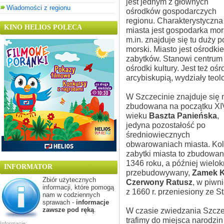
jest jednym z głównych
Wiadomości z regionu
ośrodków gospodarczych
regionu. Charakterystyczna
KINO HELIOS POLECA
miasta jest gospodarka mo
m.in. znajduje się tu duży p
morski. Miasto jest ośrodki
zabytków. Stanowi centrum k
ośrodki kultury. Jest też oś
arcybiskupią, wydziały teol
W Szczecinie znajduje się m
zbudowana na początku XI
wieku
Baszta Panieńska
,
jedyna pozostałość po
średniowiecznych
obwarowaniach miasta. Kol
zabytki miasta to zbudowa
1346 roku, a później wielok
INFORMATOR
przebudowywany,
Zamek K
Zbiór użytecznych
Czerwony Ratusz
, w piwn
informacji, które pomogą
z 1660 r. przeniesiony ze S
nam w codziennych
sprawach -
informacje
W czasie zwiedzania Szcz
zawsze pod ręką
.
trafimy do miejsca narodzin
Informacje: