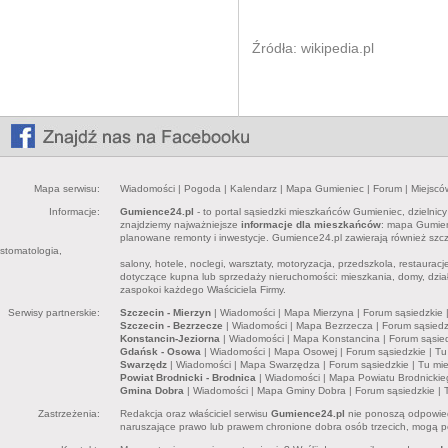
Źródła:
wikipedia.pl
Mapa serwisu:
Wiadomości
|
Pogoda
|
Kalendarz
|
Mapa Gumieniec
|
Forum
|
Miejscó
Informacje:
Gumience24.pl
- to portal sąsiedzki mieszkańców Gumieniec, dzielnic
znajdziemy najważniejsze
informacje dla mieszkańców
: mapa Gumieni
planowane remonty i inwestycje. Gumience24.pl zawierają również sz
stomatologia,
salony, hotele, noclegi, warsztaty, motoryzacja, przedszkola, restaurac
dotyczące kupna lub sprzedaży nieruchomości: mieszkania, domy, dział
zaspokoi każdego Właściciela Firmy.
Serwisy partnerskie:
Szczecin - Mierzyn
|
Wiadomości
|
Mapa Mierzyna
|
Forum sąsiedzkie
Szczecin - Bezrzecze
|
Wiadomości
|
Mapa Bezrzecza
|
Forum sąsiedz
Konstancin-Jeziorna
|
Wiadomości
|
Mapa Konstancina
|
Forum sąsie
Gdańsk - Osowa
|
Wiadomości
|
Mapa Osowej
|
Forum sąsiedzkie
|
Tu
Swarzędz
|
Wiadomości
|
Mapa Swarzędza
|
Forum sąsiedzkie
|
Tu mi
Powiat Brodnicki - Brodnica
|
Wiadomości
|
Mapa Powiatu Brodnickie
Gmina Dobra
|
Wiadomości
|
Mapa Gminy Dobra
|
Forum sąsiedzkie
|
Zastrzeżenia:
Redakcja oraz właściciel serwisu
Gumience24.pl
nie ponoszą odpowied
naruszające prawo lub prawem chronione dobra osób trzecich, mogą pon